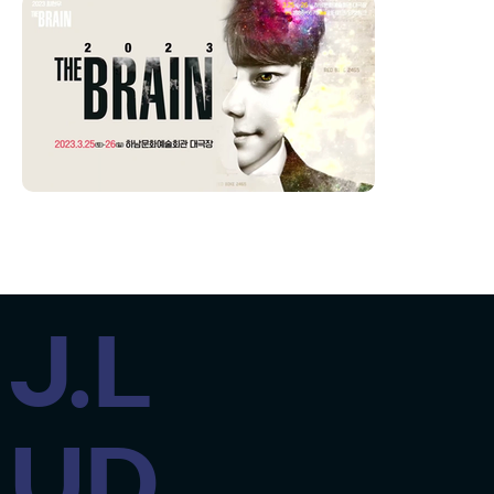
J.L
UD