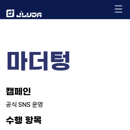
마더텅
캠페인
공식 SNS 운영
수행 항목